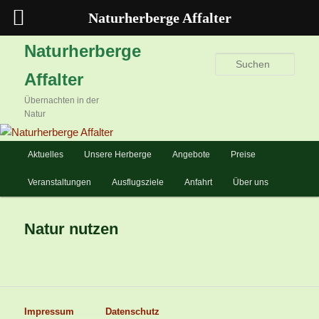
Naturherberge Affalter
Zum
Naturherberge
primären
Such
Affalter
Inhalt
springen
Übernachten in der
Natur
Hauptmenü
Aktuelles
Unsere Herberge
Angebote
Preise
Veranstaltungen
Ausflugsziele
Anfahrt
Über uns
Natur nutzen
Impressum
...........
Datenschutz