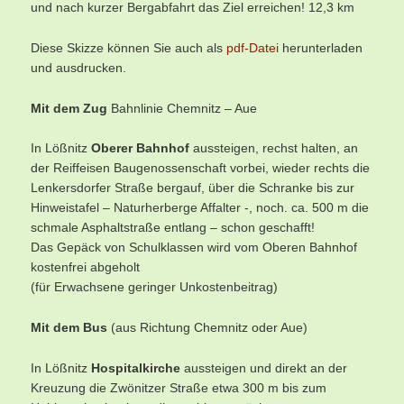
und nach kurzer Bergabfahrt das Ziel erreichen! 12,3 km
Diese Skizze können Sie auch als
pdf-Datei
herunterladen
und ausdrucken.
M
it dem Zug
Bahnlinie Chemnitz – Aue
In Lößnitz
Oberer Bahnhof
aussteigen, rechst halten, an
der Reiffeisen Baugenossenschaft vorbei, wieder rechts die
Lenkersdorfer Straße bergauf, über die Schranke bis zur
Hinweistafel – Naturherberge Affalter -, noch. ca. 500 m die
schmale Asphaltstraße entlang – schon geschafft!
Das Gepäck von Schulklassen wird vom Oberen Bahnhof
kostenfrei abgeholt
(für Erwachsene geringer Unkostenbeitrag)
M
it dem Bus
(aus Richtung Chemnitz oder Aue)
In Lößnitz
Hospitalkirche
aussteigen und direkt an der
Kreuzung die Zwönitzer Straße etwa 300 m bis zum