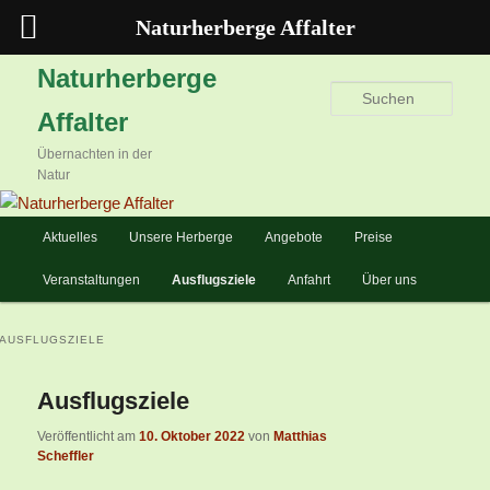
Naturherberge Affalter
Zum
Zum
Naturherberge
primären
sekundären
Such
Affalter
Inhalt
Inhalt
springen
springen
Übernachten in der
Natur
Hauptmenü
Aktuelles
Unsere Herberge
Angebote
Preise
Veranstaltungen
Ausflugsziele
Anfahrt
Über uns
Ausflugsziele
Veröffentlicht am
10. Oktober 2022
von
Matthias
Scheffler