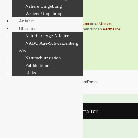
Nähere Umgebung
Foto: Andreas Bochmann
Weitere Umgebung
Anfahrt
Dieser Eintrag wurde von
Andreas Bochmann
unter
Unsere
Über uns
Herberge
veröffentlicht. Setze ein Lesezeichen für den
Permalink
.
Naturherberge Affalter
NABU Aue-Schwarzenberg
e.V.
Impressum
...........
Datenschutz
Naturschutzstation
Publikationen
Links
Stolz präsentiert von WordPress
Naturherberge Affalter