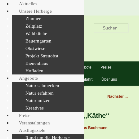
Aktuelles
Unsere Herberge
Zimmer
Zum
Naturherberge
Zeltplatz
primären
Such
Affalter
Waldküche
Inhalt
Bauerngarten
springen
Übernachten in der
Obstwiese
Natur
Projekt Streuobst
Bienenhaus
Hauptmenü
Aktuelles
Unsere Herberge
Angebote
Preise
Hofladen
Angebote
Veranstaltungen
Ausflugsziele
Anfahrt
Über uns
Natur schmecken
Natur erfahren
Beitragsnavigation
←
Vorheriger
Nächster
→
Natur nutzen
Kreatives
Unsere Herbergskatze „Käthe“
Preise
Veranstaltungen
Veröffentlicht am
17. März 2023
von
Andreas Bochmann
Ausflugsziele
Rund um die Herberge