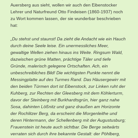
Auersberg aus sieht, wollen wir auch den Eibenstocker
Lehrer und Naturfreund Otto Findeisen (1860-1937) noch
zu Wort kommen lassen, der sie wunderbar beschrieben
hat:
„Du stehst und staunst! Da zieht die Andacht wie ein Hauch
durch deine Seele leise. Ein unermessliches Meer,
gewaltige Wellen ziehen hinaus ins Weite. Ringsum Wald,
dazwischen grüne Matten, prächtige Täler und tiefe
Gründe, malerisch gelegene Ortschaften. Ach, ein
unbeschreibliches Bild! Die wichtigsten Punkte nennt die
Messingplatte auf des Turmes Rand. Das Häusergewirr mit
den beiden Türmen dort ist Eibenstock, zur Linken ruht der
Kuhberg, zur Rechten der Gleesberg mit dem Köhlerturm,
davor der Steinberg mit Burkhardtsgrün, hier ganz nahe
Sosa, dahinten Lößnitz und ganz draußen am Horizonte
der Rochlitzer Berg, da erscheint die Morgenleithe und
deren Hintermann, der Schellenberg mit der Augustusburg;
Frauenstein ist heute auch sichtbar. Die Berge seitwärts
verraten sich durch ihre bekannte Gestalt: der Pöhlberg,