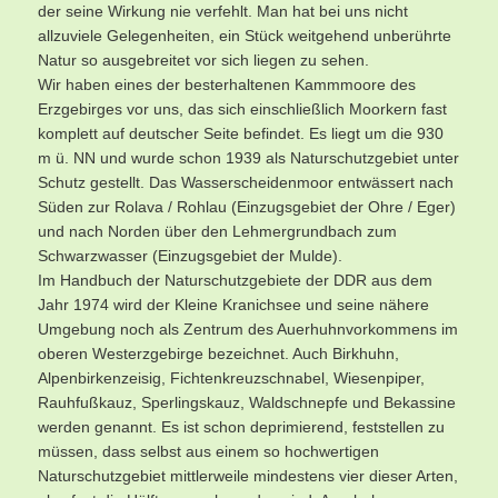
der seine Wirkung nie verfehlt. Man hat bei uns nicht
allzuviele Gelegenheiten, ein Stück weitgehend unberührte
Natur so ausgebreitet vor sich liegen zu sehen.
Wir haben eines der besterhaltenen Kammmoore des
Erzgebirges vor uns, das sich einschließlich Moorkern fast
komplett auf deutscher Seite befindet. Es liegt um die 930
m ü. NN und wurde schon 1939 als Naturschutzgebiet unter
Schutz gestellt. Das Wasserscheidenmoor entwässert nach
Süden zur Rolava / Rohlau (Einzugsgebiet der Ohre / Eger)
und nach Norden über den Lehmergrundbach zum
Schwarzwasser (Einzugsgebiet der Mulde).
Im Handbuch der Naturschutzgebiete der DDR aus dem
Jahr 1974 wird der Kleine Kranichsee und seine nähere
Umgebung noch als Zentrum des Auerhuhnvorkommens im
oberen Westerzgebirge bezeichnet. Auch Birkhuhn,
Alpenbirkenzeisig, Fichtenkreuzschnabel, Wiesenpiper,
Rauhfußkauz, Sperlingskauz, Waldschnepfe und Bekassine
werden genannt. Es ist schon deprimierend, feststellen zu
müssen, dass selbst aus einem so hochwertigen
Naturschutzgebiet mittlerweile mindestens vier dieser Arten,