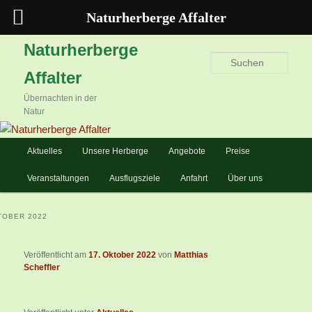
Naturherberge Affalter
Zum
Zum
Naturherberge
primären
sekundären
Such
Affalter
Inhalt
Inhalt
springen
springen
Übernachten in der
Natur
Hauptmenü
Aktuelles
Unsere Herberge
Angebote
Preise
Veranstaltungen
Ausflugsziele
Anfahrt
Über uns
Veröffentlicht am
17. Oktober 2022
von
Matthias
Scheffler