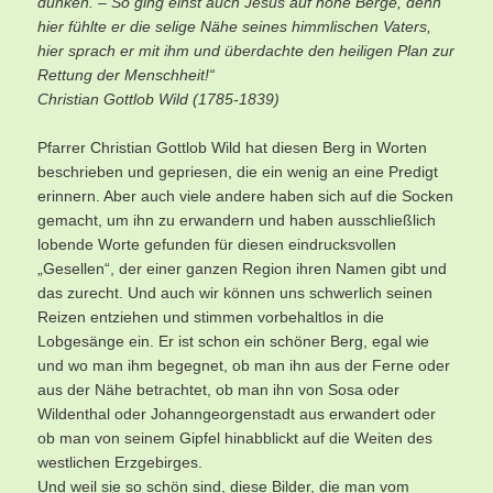
dünken. – So ging einst auch Jesus auf hohe Berge, denn
hier fühlte er die selige Nähe seines himmlischen Vaters,
hier sprach er mit ihm und überdachte den heiligen Plan zur
Rettung der Menschheit!“
Christian Gottlob Wild (1785-1839)
Pfarrer Christian Gottlob Wild hat diesen Berg in Worten
beschrieben und gepriesen, die ein wenig an eine Predigt
erinnern. Aber auch viele andere haben sich auf die Socken
gemacht, um ihn zu erwandern und haben ausschließlich
lobende Worte gefunden für diesen eindrucksvollen
„Gesellen“, der einer ganzen Region ihren Namen gibt und
das zurecht. Und auch wir können uns schwerlich seinen
Reizen entziehen und stimmen vorbehaltlos in die
Lobgesänge ein. Er ist schon ein schöner Berg, egal wie
und wo man ihm begegnet, ob man ihn aus der Ferne oder
aus der Nähe betrachtet, ob man ihn von Sosa oder
Wildenthal oder Johanngeorgenstadt aus erwandert oder
ob man von seinem Gipfel hinabblickt auf die Weiten des
westlichen Erzgebirges.
Und weil sie so schön sind, diese Bilder, die man vom